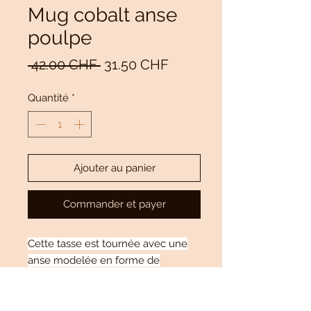
Mug cobalt anse
poulpe
Prix
Prix
 42.00 CHF 
31.50 CHF
original
promotionnel
Quantité
*
Ajouter au panier
Commander et payer
Cette tasse est tournée avec une
anse modelée en forme de
tentacule de poulpe.
Dimension: 10.5 cm de haut pour 10
cm de diamètre.