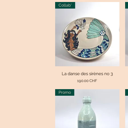
Collab'
La danse des sirènes no 3
Aperçu rapide
Prix
190.00 CHF
Promo