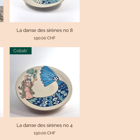
La danse des sirènes no 8
Aperçu rapide
Prix
190.00 CHF
Collab'
La danse des sirènes no 4
Aperçu rapide
Prix
190.00 CHF