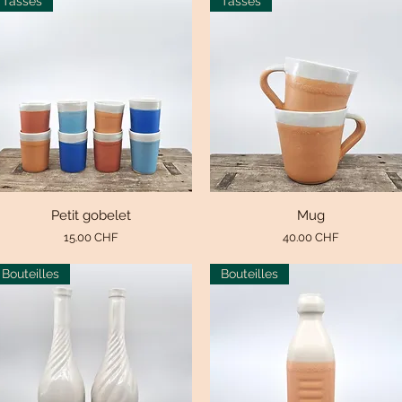
Tasses
Tasses
Aperçu rapide
Petit gobelet
Aperçu rapide
Mug
Prix
Prix
15.00 CHF
40.00 CHF
Bouteilles
Bouteilles