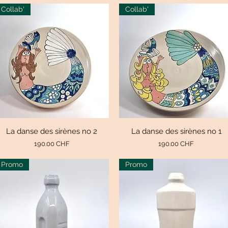
Collab'
Collab'
La danse des sirènes no 2
Aperçu rapide
La danse des sirènes no 1
Aperçu rapide
Prix
Prix
190.00 CHF
190.00 CHF
Promo
Promo