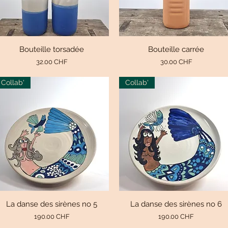
Bouteille torsadée
Aperçu rapide
Bouteille carrée
Aperçu rapide
Prix
Prix
32.00 CHF
30.00 CHF
Collab'
Collab'
La danse des sirènes no 5
Aperçu rapide
La danse des sirènes no 6
Aperçu rapide
Prix
Prix
190.00 CHF
190.00 CHF