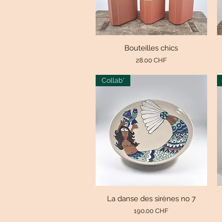
Bouteilles chics
Aperçu rapide
Prix
28.00 CHF
Collab'
La danse des sirènes no 7
Aperçu rapide
Prix
190.00 CHF